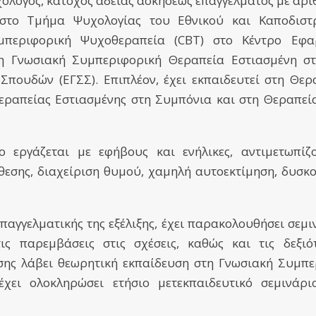
χολόγος, κάτοχος άδειας ασκήσεως επαγγέλματος με αρ
στο Τμήμα Ψυχολογίας του Εθνικού και Καποδιστ
υμπεριφορική Ψυχοθεραπεία (CBT) στο Κέντρο Εφα
τη Γνωσιακή Συμπεριφορική Θεραπεία Εστιασμένη στ
πουδών (ΕΓΣΣ). Επιπλέον, έχει εκπαιδευτεί στη Θε
Θεραπείας Εστιασμένης στη Συμπόνια και στη Θεραπεί
ο εργάζεται με εφήβους και ενήλικες, αντιμετωπίζ
θεσης, διαχείριση θυμού, χαμηλή αυτοεκτίμηση, δυσκο
επαγγελματικής της εξέλιξης, έχει παρακολουθήσει σεμι
ις παρεμβάσεις στις σχέσεις, καθώς και τις δεξι
σης λάβει θεωρητική εκπαίδευση στη Γνωσιακή Συμπ
χει ολοκληρώσει ετήσιο μετεκπαιδευτικό σεμινάρι