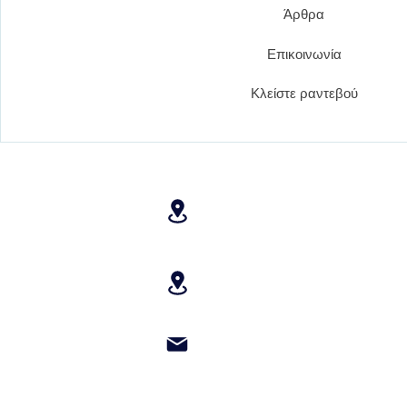
Άρθρα
Επικοινωνία
Κλείστε ραντεβού
Ιπποκράτους 18, Αθήνα, 1
(Μετρό Πανεπιστήμιο)
Αδειμάντου 53, Κόρινθος, 
christos.skiadopoulos@gma
m