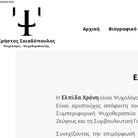
skiadchris
Αρχική
Βιογραφικό
Χρήστος Σκιαδόπουλος
Ψυχολόγος - Ψυχοθεραπευτής
Ε
Η
Ελπίδα Χρόνη
είναι Ψυχολόγο
Είναι αριστούχος απόφοιτη το
Συμπεριφορική Ψυχοθεραπεία 
Ζεύγους και τη
Συμβουλευτική
Γ
Συνεχίζοντας την επιμόρφωσή τ