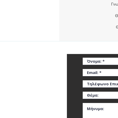
Γνω
Θ
Θ
​Φόρμα
0680
20100
il.co