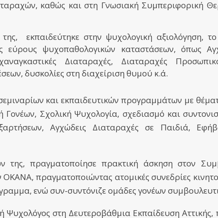
αταραχών, καθώς και στη Γνωσιακή Συμπεριφορική Θε
της, εκπαιδεύτηκε στην ψυχολογική αξιολόγηση, το
ός εύρους ψυχοπαθολογικών καταστάσεων, όπως Αγχ
χαναγκαστικές Διαταραχές, Διαταραχές Προσωπικ
ων, δυσκολίες στη διαχείριση θυμού κ.ά.​
εμιναρίων και εκπαιδευτικών προγραμμάτων με θέματ
ή Γονέων, Σχολική Ψυχολογία, σχεδιασμό και συντον
ξαρτήσεων, Αγχώδεις Διαταραχές σε Παιδιά, Εφήβο
ν της, πραγματοποίησε πρακτική άσκηση στον Συ
ν ΟΚΑΝΑ, πραγματοποιώντας ατομικές συνεδρίες κινητ
γραμμα, ενώ συν-συντόνιζε ομάδες γονέων συμβουλευτ
ική Ψυχολόγος στη Δευτεροβάθμια Εκπαίδευση Αττικής,