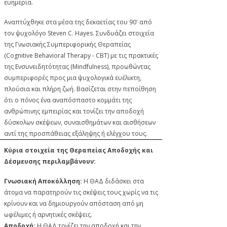
ευημερία.
Αναπτύχθηκε στα μέσα της δεκαετίας του 90' από
τον ψυχολόγο Steven C. Hayes. Συνδυάζει στοιχεία
της Γνωσιακής Συμπεριφορικής Θεραπείας
(Cognitive Behavioral Therapy - CBT) με τις πρακτικές
της Ενσυνειδητότητας (Mindfulness), προωθώντας
συμπεριφορές προς μια ψυχολογικά ευέλικτη,
πλούσια και πλήρη ζωή. Βασίζεται στην πεποίθηση
ότι ο πόνος ένα αναπόσπαστο κομμάτι της
ανθρώπινης εμπειρίας και τονίζει την αποδοχή
δύσκολων σκέψεων, συναισθημάτων και αισθήσεων
αντί της προσπάθειας εξάληψης ή ελέγχου τους.
Κύρια στοιχεία της Θεραπείας Αποδοχής και
Δέσμευσης περιλαμβάνουν:
Γνωσιακή Αποκόλληση:
Η ΘΑΔ διδάσκει στα
άτομα να παρατηρούν τις σκέψεις τους χωρίς να τις
κρίνουν και να δημιουργούν απόσταση από μη
ωφέλιμες ή αρνητικές σκέψεις.
Αποδοχή:
Η ΘΑΔ τονίζει την αποδοχή και την