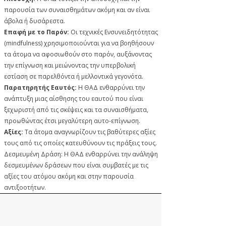
παρουσία των συναισθημάτων ακόμη και αν εί
ναι
άβολα ή δυσάρεστα.
Επαφή με το Παρόν:
Οι τεχνικές Ενσυνειδητότητας
(mindfulness) χρησιμοποιούνται για να βοηθήσουν
τα άτομα να αφοσιωθούν στο παρόν, αυξάνοντας
την επίγνωση και μειώνοντας την υπερβολική
εστίαση σε παρελθόντα ή μελλοντικά γεγονότα.
Παρατηρητής Εαυτός:
Η ΘΑΔ ενθαρρύνει την
ανάπτυξη μιας αίσθησης του εαυτού που είναι
ξεχωριστή από τις σκέψεις και τα συναισθήματα,
προωθώντας έτσι μεγαλύτερη αυτο-επίγνωση.
Αξίες:
Τα άτομα αναγνωρίζουν τις βαθύτερες αξίες
τους από τις οποίες κατευθύνουν τις πράξεις τους.
Δεσμευμένη Δράση: Η ΘΑΔ ενθαρρύνει την ανάληψη
δεσμευμένων δράσεων που είναι συμβατές με τις
αξίες του ατόμου ακόμη και στην παρουσία
αντιξοοτήτων.