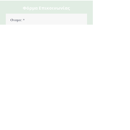
​Φόρμα Επικοινωνίας
Αποστολή
Ιπποκράτους 18, Αθήνα, 10680