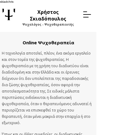
skiadchris
Χρήστος
Σκιαδόπουλος
Ψυχολόγος - Ψυχοθεραπευτής
Online Ψυχοθεραπεία
Η τεχνολογία αποτελεί, πλέον, ένα ακόμα εργαλείο
και στον τομέα της ψυχοθεραπείας. Η
ψυχοθεραπεία με τη χρήση του διαδικτύου είναι
διαδεδομένη και στην Ελλάδα και οι έρευνες
δείχνουν ότι δεν υπολείπεται της παραδοσιακής
δια ζώσης ψυχοθεραπείας, όσον αφορά την
αποτελεσματικότητα της. Σε ειδικές μάλιστα
περιπτώσεις ενδείκνυται η διαδικτυακή
ψυχοθεραπεία, όταν ο θεραπευόμενος αδυνατεί ή
περιορίζεται να επισκεφθεί το χώρο του
θεραπευτή, όταν μένει μακριά στην επαρχία ή στο
εξωτερικό.
Όπως και οι άλλες συνεδρίες, οι διαδικτυακές