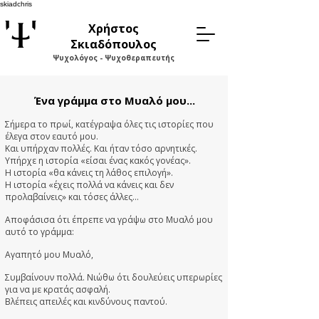
skiadchris
Χρήστος
Σκιαδόπουλος
Ψυχολόγος - Ψυχοθεραπευτής
Ένα γράμμα στο Μυαλό μου...
Σήμερα το πρωί, κατέγραψα όλες τις ιστορίες που
έλεγα στον εαυτό μου.
Και υπήρχαν πολλές. Και ήταν τόσο αρνητικές.
Υπήρχε η ιστορία «είσαι ένας κακός γονέας».
Η ιστορία «θα κάνεις τη λάθος επιλογή».
Η ιστορία «έχεις πολλά να κάνεις και δεν
προλαβαίνεις» και τόσες άλλες…
Αποφάσισα ότι έπρεπε να γράψω στο Μυαλό μου
αυτό το γράμμα:
Αγαπητό μου Μυαλό,
Συμβαίνουν πολλά. Νιώθω ότι δουλεύεις υπερωρίες
για να με κρατάς ασφαλή.
Βλέπεις απειλές και κινδύνους παντού.