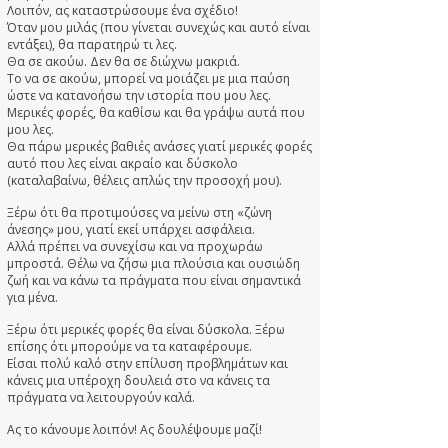
Λοιπόν, ας καταστρώσουμε ένα σχέδιο!
Όταν μου μιλάς (που γίνεται συνεχώς και αυτό είναι
εντάξει), θα παρατηρώ τι λες.
Θα σε ακούω. Δεν θα σε διώχνω μακριά.
Το να σε ακούω, μπορεί να μοιάζει με μια παύση
ώστε να κατανοήσω την ιστορία που μου λες.
Μερικές φορές, θα καθίσω και θα γράψω αυτά που
μου λες.
Θα πάρω μερικές βαθιές ανάσες γιατί μερικές φορές
αυτό που λες είναι ακραίο και δύσκολο
(καταλαβαίνω, θέλεις απλώς την προσοχή μου).
Ξέρω ότι θα προτιμούσες να μείνω στη «ζώνη
άνεσης» μου, γιατί εκεί υπάρχει ασφάλεια.
Αλλά πρέπει να συνεχίσω και να προχωράω
μπροστά. Θέλω να ζήσω μια πλούσια και ουσιώδη
ζωή και να κάνω τα πράγματα που είναι σημαντικά
για μένα.
Ξέρω ότι μερικές φορές θα είναι δύσκολα. Ξέρω
επίσης ότι μπορούμε να τα καταφέρουμε.
Είσαι πολύ καλό στην επίλυση προβλημάτων και
κάνεις μια υπέροχη δουλειά στο να κάνεις τα
πράγματα να λειτουργούν καλά.
Ας το κάνουμε λοιπόν! Ας δουλέψουμε μαζί!