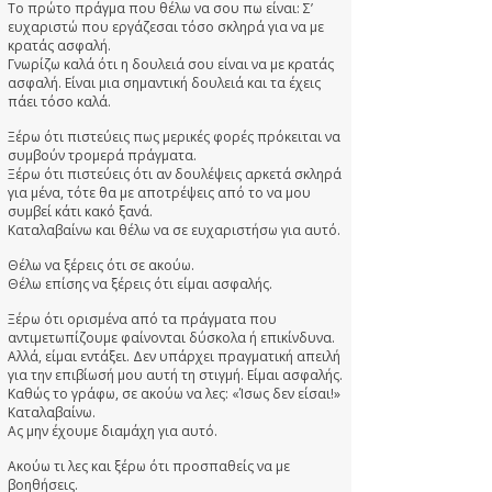
Το πρώτο πράγμα που θέλω να σου πω είναι: Σ’
ευχαριστώ που εργάζεσαι τόσο σκληρά για να με
κρατάς ασφαλή.
Γνωρίζω καλά ότι η δουλειά σου είναι να με κρατάς
ασφαλή. Είναι μια σημαντική δουλειά και τα έχεις
πάει τόσο καλά.
Ξέρω ότι πιστεύεις πως μερικές φορές πρόκειται να
συμβούν τρομερά πράγματα.
Ξέρω ότι πιστεύεις ότι αν δουλέψεις αρκετά σκληρά
για μένα, τότε θα με αποτρέψεις από το να μου
συμβεί κάτι κακό ξανά.
Καταλαβαίνω και θέλω να σε ευχαριστήσω για αυτό.
Θέλω να ξέρεις ότι σε ακούω.
Θέλω επίσης να ξέρεις ότι είμαι ασφαλής.
Ξέρω ότι ορισμένα από τα πράγματα που
αντιμετωπίζουμε φαίνονται δύσκολα ή επικίνδυνα.
Αλλά, είμαι εντάξει. Δεν υπάρχει πραγματική απειλή
για την επιβίωσή μου αυτή τη στιγμή. Είμαι ασφαλής.
Καθώς το γράφω, σε ακούω να λες: «Ίσως δεν είσαι!»
Καταλαβαίνω.
Ας μην έχουμε διαμάχη για αυτό.
Ακούω τι λες και ξέρω ότι προσπαθείς να με
βοηθήσεις.