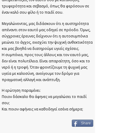
τρυφερότητα και σεβασμό, όπως θα φερόσουν σε
έναν καλό σου φίλο ή το παιδί σου.
Μεγαλώνοντας, μας διδάσκουν ότι η αυστηρότητα
απέναντι στον εαυτό μας οδηγεί σε πρόοδο. Όμως,
σύγχρονες έρευνες δείχνουν ότι η αυτοσυμπόνια
μειώνει το άγχος, ενισχύει την ψυχική ανθεκτικότητα
και μας βοηθά να διατηρούμε υγιείς σχέσεις.
Η συμπόνια, προς τους άλλους και τον εαυτό μας,
δεν είναι πολυτέλεια. Είναι απαραίτητη, όσο και το
νερό ή η τροφή. Όταν φροντίζουμε τη ψυχική μας
υγεία με καλοσύνη, ανοίγουμε τον δρόμο για
πραγματική αλλαγή και ανάπτυξη.
Η ερώτηση παραμένει:
Ποιον δάσκαλο θα άφηνες να μεγαλώσει το παιδί
σου;
Και ποιον αφήνεις να καθοδηγεί εσένα σήμερα;
Share