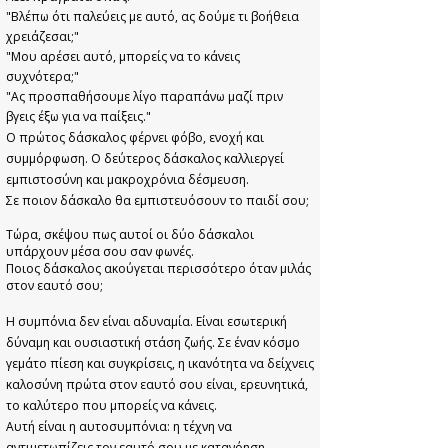
"Βλέπω ότι παλεύεις με αυτό, ας δούμε τι βοήθεια
χρειάζεσαι;"
"Μου αρέσει αυτό, μπορείς να το κάνεις
συχνότερα;"
"Ας προσπαθήσουμε λίγο παραπάνω μαζί πριν
βγεις έξω για να παίξεις."
Ο πρώτος δάσκαλος φέρνει φόβο, ενοχή και
συμμόρφωση. Ο δεύτερος δάσκαλος καλλιεργεί
εμπιστοσύνη και μακροχρόνια δέσμευση.
Σε ποιον δάσκαλο θα εμπιστευόσουν το παιδί σου;
Τώρα, σκέψου πως αυτοί οι δύο δάσκαλοι
υπάρχουν μέσα σου σαν φωνές.
Ποιος δάσκαλος ακούγεται περισσότερο όταν μιλάς
στον εαυτό σου;
Η συμπόνια δεν είναι αδυναμία. Είναι εσωτερική
δύναμη και ουσιαστική στάση ζωής. Σε έναν κόσμο
γεμάτο πίεση και συγκρίσεις, η ικανότητα να δείχνεις
καλοσύνη πρώτα στον εαυτό σου είναι, ερευνητικά,
το καλύτερο που μπορείς να κάνεις.
Αυτή είναι η αυτοσυμπόνια: η τέχνη να
αντιμετωπίζεις τον εαυτό σου με κατανόηση,