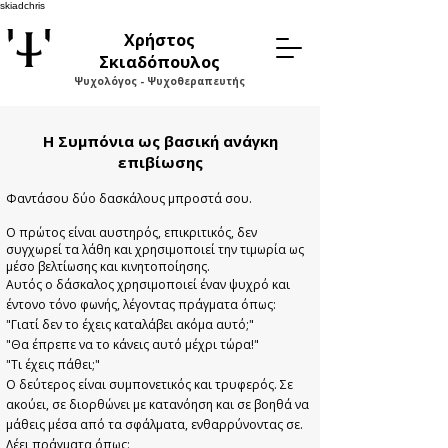
skiadchris
Χρήστος
Σκιαδόπουλος
Ψυχολόγος - Ψυχοθεραπευτής
Η Συμπόνια ως βασική ανάγκη
επιβίωσης
Φαντάσου δύο δασκάλους μπροστά σου.
Ο πρώτος είναι αυστηρός, επικριτικός, δεν
συγχωρεί τα λάθη και χρησιμοποιεί την τιμωρία ως
μέσο βελτίωσης και κινητοποίησης.
Αυτός ο δάσκαλος χρησιμοποιεί έναν ψυχρό και
έντονο τόνο φωνής, λέγοντας πράγματα όπως:
"Γιατί δεν το έχεις καταλάβει ακόμα αυτό;"
"Θα έπρεπε να το κάνεις αυτό μέχρι τώρα!"
"Τι έχεις πάθει;"
Ο δεύτερος είναι συμπονετικός και τρυφερός. Σε
ακούει, σε διορθώνει με κατανόηση και σε βοηθά να
μάθεις μέσα από τα σφάλματα, ενθαρρύνοντας σε.
Λέει πράγματα όπως: